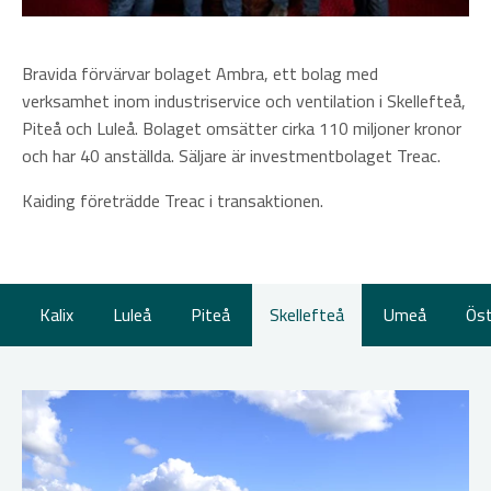
Bravida förvärvar bolaget Ambra, ett bolag med
verksamhet inom industriservice och ventilation i Skellefteå,
Piteå och Luleå. Bolaget omsätter cirka 110 miljoner kronor
och har 40 anställda. Säljare är investmentbolaget Treac.
Kaiding företrädde Treac i transaktionen.
Kalix
Luleå
Piteå
Skellefteå
Umeå
Öst