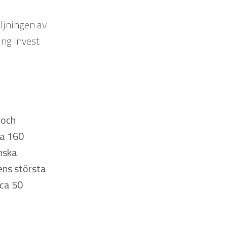
äljningen av
ing Invest
 och
ka 160
inska
ens största
ca 50