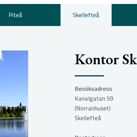
Piteå
Skellefteå
Kontor Ske
Besöksadress
Kanalgatan 59
(Norranhuset)
Skellefteå