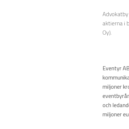
Advokatbyrå
aktierna i 
Oy).
Eventyr AB
kommunikat
miljoner kr
eventbyrån
och ledand
miljoner e