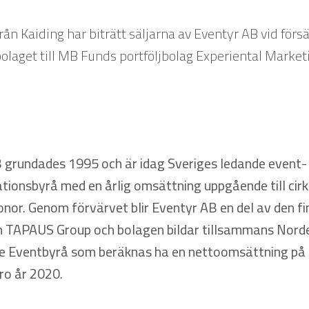
n Kaiding har biträtt säljarna av Eventyr AB vid förs
bolaget till MB Funds portföljbolag Experiental Market
 grundades 1995 och är idag Sveriges ledande event-
ionsbyrå med en årlig omsättning uppgående till cir
onor. Genom förvärvet blir Eventyr AB en del av den f
 TAPAUS Group och bolagen bildar tillsammans Nord
e Eventbyrå som beräknas ha en nettoomsättning på 
uro år 2020.