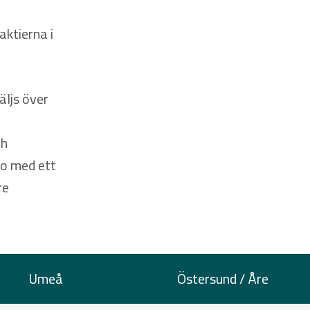
aktierna i
äljs över
ch
ao med ett
re
Umeå
Östersund / Åre