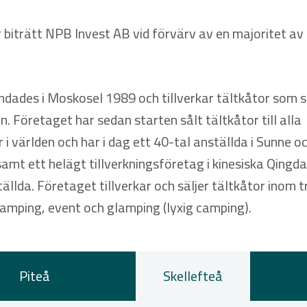
 biträtt NPB Invest AB vid förvärv av en majoritet av 
ndades i Moskosel 1989 och tillverkar tältkåtor som s
n. Företaget har sedan starten sålt tältkåtor till alla
 i världen och har i dag ett 40-tal anställda i Sunne o
amt ett helägt tillverkningsföretag i kinesiska Qingd
ällda. Företaget tillverkar och säljer tältkåtor inom t
amping, event och glamping (lyxig camping).
Piteå
Skellefteå