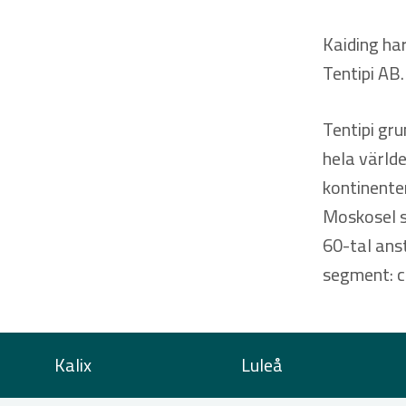
Kaiding har
Tentipi AB.
Tentipi gru
hela världe
kontinenter
Moskosel s
60-tal anst
segment: c
Kalix
Luleå