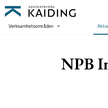
Verksamhetsområden
Aktue
NPB In