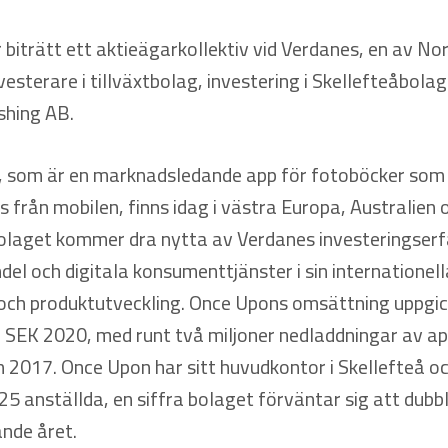
r biträtt ett aktieägarkollektiv vid Verdanes, en av N
esterare i tillväxtbolag, investering i Skellefteåbola
shing AB.
 som är en marknadsledande app för fotoböcker som
s från mobilen, finns idag i västra Europa, Australien
olaget kommer dra nytta av Verdanes investeringser
el och digitala konsumenttjänster i sin internationell
och produktutveckling. Once Upons omsättning uppgick
r SEK 2020, med runt två miljoner nedladdningar av a
 2017. Once Upon har sitt huvudkontor i Skellefteå oc
25 anställda, en siffra bolaget förväntar sig att dubb
nde året.