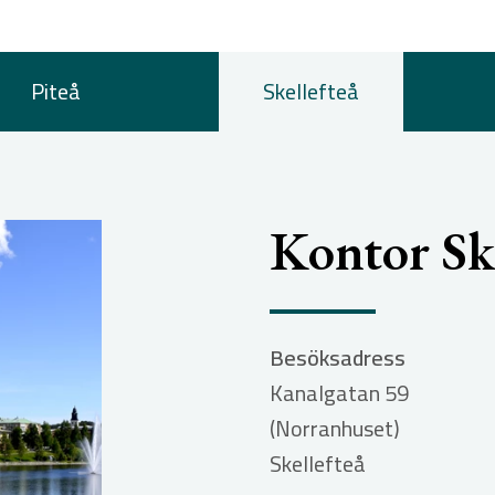
Piteå
Skellefteå
Kontor Ske
Besöksadress
Kanalgatan 59
(Norranhuset)
Skellefteå