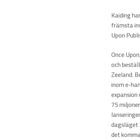
Kaiding ha
främsta inv
Upon Publi
Once Upon,
och beställ
Zeeland. B
inom e-hand
expansion 
75 miljone
lanseringen
dagsläget 
det komma